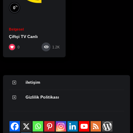
%
0
Belgesel
Çiftçi TV Canlı
0
1.2K
iletişim
Gizlilik Politikası